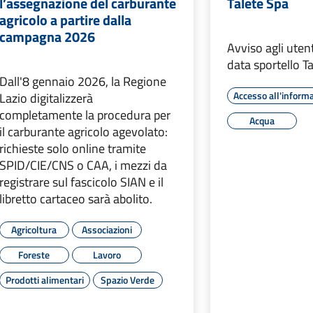
l’assegnazione del carburante
Talete Spa
agricolo a partire dalla
campagna 2026
Avviso agli uten
data sportello T
Dall'8 gennaio 2026, la Regione
Accesso all'inform
Lazio digitalizzerà
completamente la procedura per
Acqua
il carburante agricolo agevolato:
richieste solo online tramite
SPID/CIE/CNS o CAA, i mezzi da
registrare sul fascicolo SIAN e il
libretto cartaceo sarà abolito.
Agricoltura
Associazioni
Foreste
Lavoro
Prodotti alimentari
Spazio Verde