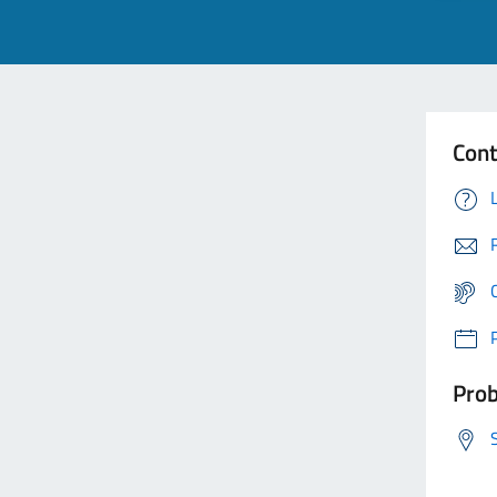
Cont
Prob