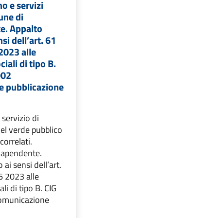
o e servizi
une di
e. Appalto
nsi dell’art. 61
 2023 alle
iali di tipo B.
002
 pubblicazione
servizio di
l verde pubblico
correlati.
apendente.
 ai sensi dell’art.
6 2023 alle
li di tipo B. CIG
municazione