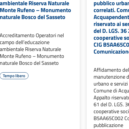
ambientale Riserva Naturale
pubblico urban
Monte Rufeno – Monumento
correlati. Com
naturale Bosco del Sasseto
Acquapendent
riservato ai se
del D. LGS. 36
Accreditamento Operatori nel
cooperative soc
campo dell’educazione
CIG B5AA65C
ambientale Riserva Naturale
Comunicazione
Monte Rufeno – Monumento
naturale Bosco del Sasseto
Affidamento del 
Tempo libero
manutenzione de
urbano e servizi 
Comune di Acqu
Appalto riservato
61 del D. LGS. 3
cooperative socia
B5AA65C002 Co
pubblicazione