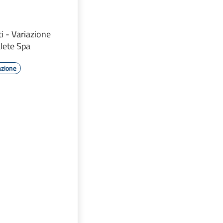
ti - Variazione
alete Spa
azione