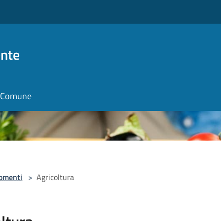
nte
il Comune
omenti
>
Agricoltura