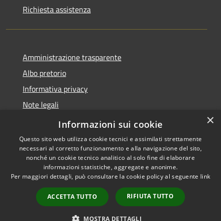
Richiesta assistenza
Amministrazione trasparente
Albo pretorio
Informativa privacy
Note legali
×
Dichiarazione di accessibilità
Informazioni sui cookie
Questo sito web utilizza cookie tecnici e assimilati strettamente
necessari al corretto funzionamento e alla navigazione del sito,
nonché un cookie tecnico analitico al solo fine di elaborare
informazioni statistiche, aggregate e anonime.
RSS
Copyright © 2026 • Comune di
Per maggiori dettagli, può consultare la cookie policy al seguente
link
Accessibilità
Acquapendente • Powered by
Privacy
Municipium
Accesso
•
RIFIUTA TUTTO
ACCETTA TUTTO
Cookie
redazione
Mappa del sito
MOSTRA DETTAGLI