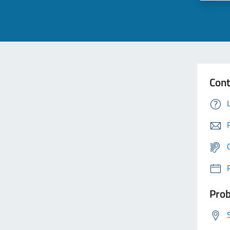
Cont
Prob