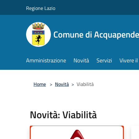
Salta al contenuto principale
Regione Lazio
Comune di Acquapende
Amministrazione
Novità
Servizi
Vivere 
Home
>
Novità
>
Viabilità
Novità: Viabilità