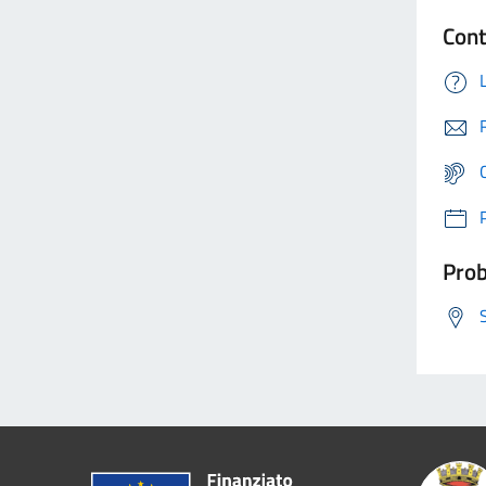
Cont
Prob