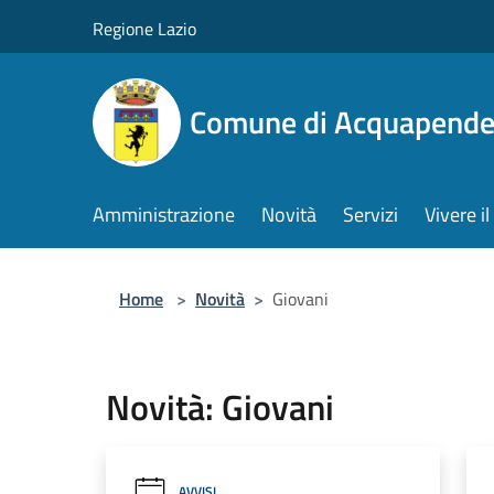
Salta al contenuto principale
Regione Lazio
Comune di Acquapende
Amministrazione
Novità
Servizi
Vivere 
Home
>
Novità
>
Giovani
Novità: Giovani
AVVISI