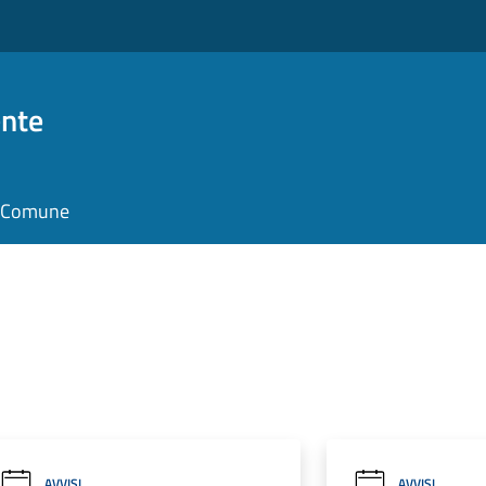
nte
il Comune
AVVISI
AVVISI