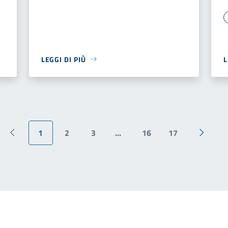
LEGGI DI PIÙ
L
1
2
3
...
16
17
Pagina precedente
Pagina 