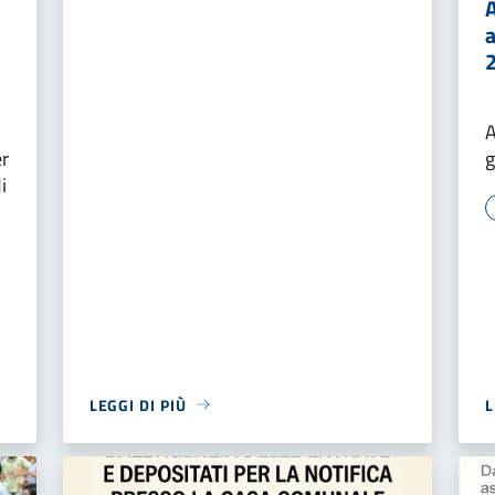
A
r
g
i
LEGGI DI PIÙ
L