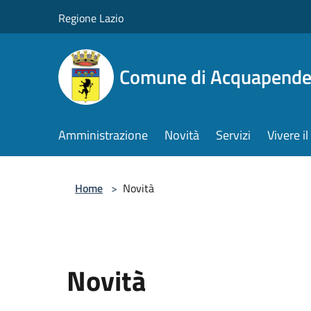
Salta al contenuto principale
Regione Lazio
Comune di Acquapende
Amministrazione
Novità
Servizi
Vivere 
Home
>
Novità
Novità