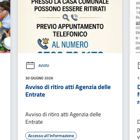
AVVISI
30 GIUGNO 2026
1
Avviso di ritiro atti Agenzia delle
D
Entrate
f
r
Avviso di ritiro atti Agenzia delle
Entrate
D
p
Accesso all'informazione
v