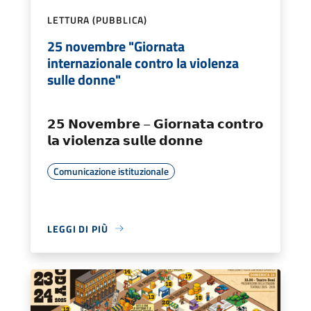
LETTURA (PUBBLICA)
25 novembre "Giornata
internazionale contro la violenza
sulle donne"
𝟮𝟱 𝗡𝗼𝘃𝗲𝗺𝗯𝗿𝗲 – 𝗚𝗶𝗼𝗿𝗻𝗮𝘁𝗮 𝗰𝗼𝗻𝘁𝗿𝗼
𝗹𝗮 𝘃𝗶𝗼𝗹𝗲𝗻𝘇𝗮 𝘀𝘂𝗹𝗹𝗲 𝗱𝗼𝗻𝗻𝗲
Comunicazione istituzionale
LEGGI DI PIÙ