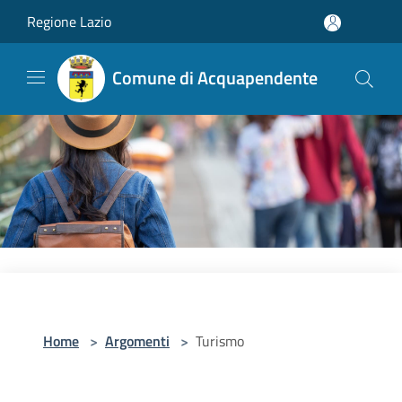
Salta al contenuto principale
Regione Lazio
Comune di Acquapendente
Home
>
Argomenti
>
Turismo