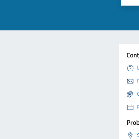
Cont
Prob