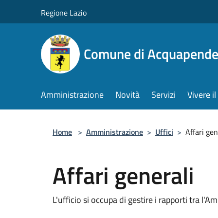
Salta al contenuto principale
Regione Lazio
Comune di Acquapende
Amministrazione
Novità
Servizi
Vivere 
Home
>
Amministrazione
>
Uffici
>
Affari gen
Affari generali
L'ufficio si occupa di gestire i rapporti tra l'A