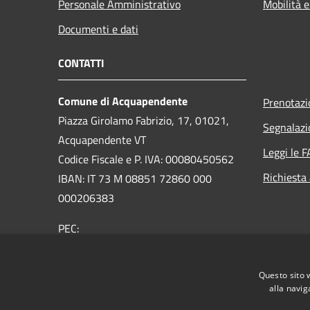
Personale Amministrativo
Mobilità e
Documenti e dati
CONTATTI
Comune di Acquapendente
Prenotaz
Piazza Girolamo Fabrizio, 17, 01021,
Segnalazi
Acquapendente VT
Leggi le 
Codice Fiscale e P. IVA: 00080450562
Richiesta
IBAN: IT 73 M 08851 72860 000
000206383
PEC:
comuneacquapendente@legalmail.it
Centralino Unico:
076373091
Questo sito 
alla navig