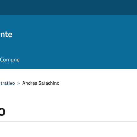
nte
il Comune
trativo
>
Andrea Sarachino
o