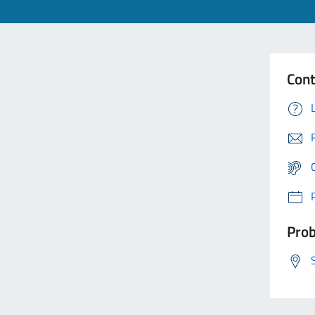
Cont
Prob