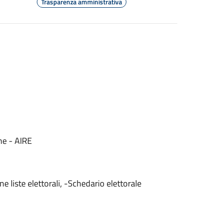
Trasparenza amministrativa
che - AIRE
e liste elettorali, -Schedario elettorale