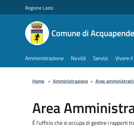
Salta al contenuto principale
Regione Lazio
Comune di Acquapende
Amministrazione
Novità
Servizi
Vivere 
Home
>
Amministrazione
>
Aree amministrati
Area Amministra
È l'ufficio che si occupa di gestire i rapporti t