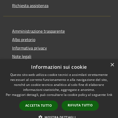
Richiesta assistenza
Amministrazione trasparente
Albo pretorio
Informativa privacy
Note legali
×
Dichiarazione di accessibilità
Informazioni sui cookie
Questo sito web utilizza cookie tecnici e assimilati strettamente
necessari al corretto funzionamento e alla navigazione del sito,
nonché un cookie tecnico analitico al solo fine di elaborare
informazioni statistiche, aggregate e anonime.
RSS
Copyright © 2026 • Comune di
Per maggiori dettagli, può consultare la cookie policy al seguente
link
Accessibilità
Acquapendente • Powered by
Privacy
Municipium
Accesso
•
RIFIUTA TUTTO
ACCETTA TUTTO
Cookie
redazione
Mappa del sito
MOSTRA DETTAGLI