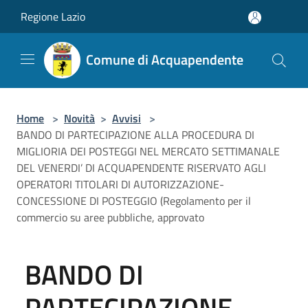
Salta al contenuto principale
Regione Lazio
Comune di Acquapendente
Home
>
Novità
>
Avvisi
>
BANDO DI PARTECIPAZIONE ALLA PROCEDURA DI
MIGLIORIA DEI POSTEGGI NEL MERCATO SETTIMANALE
DEL VENERDI’ DI ACQUAPENDENTE RISERVATO AGLI
OPERATORI TITOLARI DI AUTORIZZAZIONE-
CONCESSIONE DI POSTEGGIO (Regolamento per il
commercio su aree pubbliche, approvato
BANDO DI
PARTECIPAZIONE