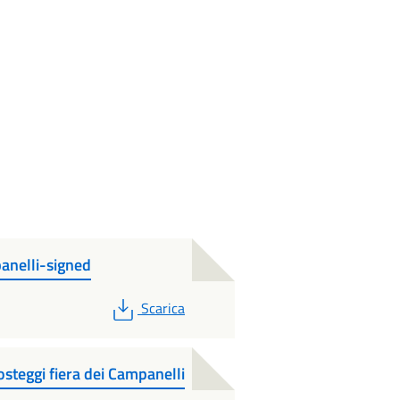
anelli-signed
PDF
Scarica
teggi fiera dei Campanelli