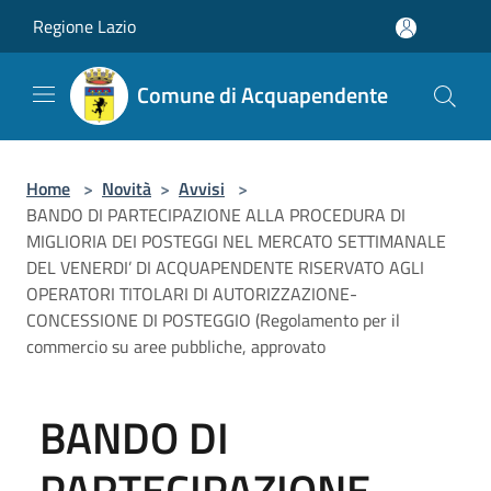
Salta al contenuto principale
Regione Lazio
Comune di Acquapendente
Home
>
Novità
>
Avvisi
>
BANDO DI PARTECIPAZIONE ALLA PROCEDURA DI
MIGLIORIA DEI POSTEGGI NEL MERCATO SETTIMANALE
DEL VENERDI’ DI ACQUAPENDENTE RISERVATO AGLI
OPERATORI TITOLARI DI AUTORIZZAZIONE-
CONCESSIONE DI POSTEGGIO (Regolamento per il
commercio su aree pubbliche, approvato
BANDO DI
PARTECIPAZIONE