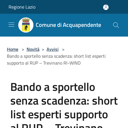
Salta al contenuto principale
Regione Lazio
Comune di Acquapendente
Home
>
Novità
>
Avvisi
>
Bando a sportello senza scadenza: short list esperti
supporto al RUP – Trevinano RI-WIND
Bando a sportello
senza scadenza: short
list esperti supporto
al RUP – Trevinano