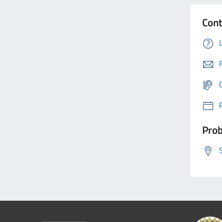
Cont
Prob