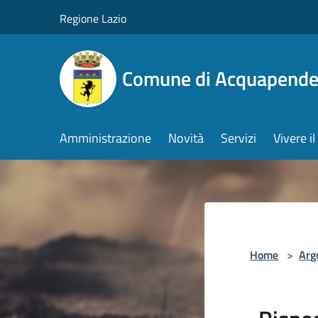
Salta al contenuto principale
Regione Lazio
Comune di Acquapende
Amministrazione
Novità
Servizi
Vivere 
Home
>
Arg