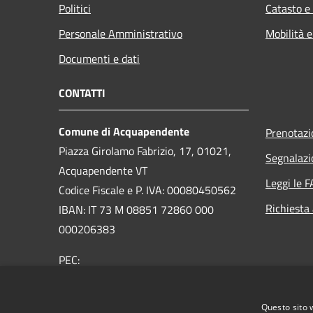
Politici
Catasto e
Personale Amministrativo
Mobilità e
Documenti e dati
CONTATTI
Comune di Acquapendente
Prenotaz
Piazza Girolamo Fabrizio, 17, 01021,
Segnalazi
Acquapendente VT
Leggi le 
Codice Fiscale e P. IVA: 00080450562
Richiesta
IBAN: IT 73 M 08851 72860 000
000206383
PEC:
comuneacquapendente@legalmail.it
Centralino Unico:
076373091
Questo sito 