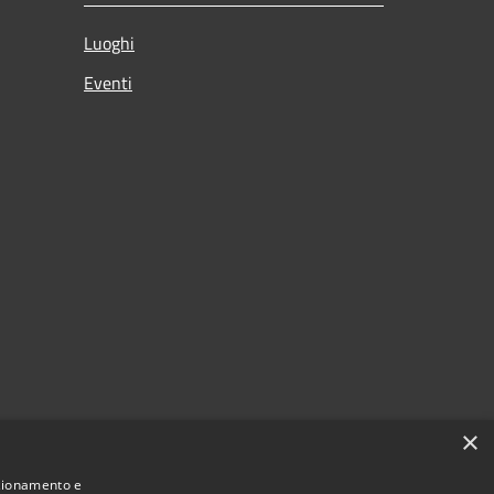
Luoghi
Eventi
×
nzionamento e