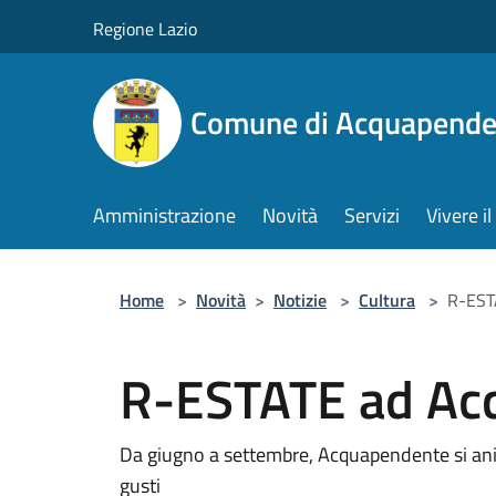
Salta al contenuto principale
Regione Lazio
Comune di Acquapende
Amministrazione
Novità
Servizi
Vivere 
Home
>
Novità
>
Notizie
>
Cultura
>
R-EST
R-ESTATE ad Ac
Da giugno a settembre, Acquapendente si anim
gusti