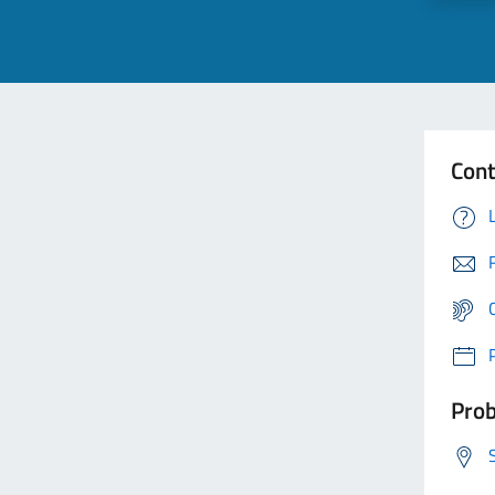
Cont
Prob