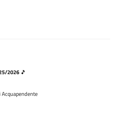
025/2026
🎵
 di Acquapendente