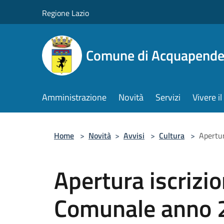
Salta al contenuto principale
Regione Lazio
Comune di Acquapende
Amministrazione
Novità
Servizi
Vivere 
Home
>
Novità
>
Avvisi
>
Cultura
>
Apertu
Apertura iscrizi
Comunale anno