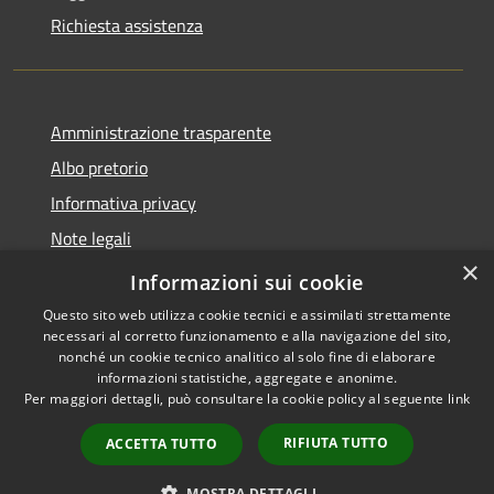
Richiesta assistenza
Amministrazione trasparente
Albo pretorio
Informativa privacy
Note legali
×
Dichiarazione di accessibilità
Informazioni sui cookie
Questo sito web utilizza cookie tecnici e assimilati strettamente
necessari al corretto funzionamento e alla navigazione del sito,
nonché un cookie tecnico analitico al solo fine di elaborare
informazioni statistiche, aggregate e anonime.
RSS
Copyright © 2026 • Comune di
Per maggiori dettagli, può consultare la cookie policy al seguente
link
Accessibilità
Acquapendente • Powered by
Privacy
Municipium
Accesso
•
RIFIUTA TUTTO
ACCETTA TUTTO
Cookie
redazione
Mappa del sito
MOSTRA DETTAGLI