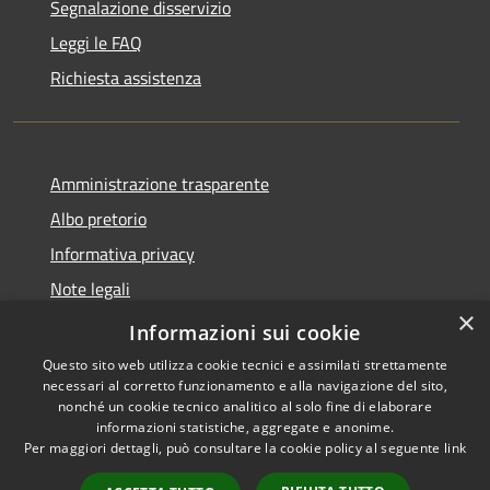
Segnalazione disservizio
Leggi le FAQ
Richiesta assistenza
Amministrazione trasparente
Albo pretorio
Informativa privacy
Note legali
×
Dichiarazione di accessibilità
Informazioni sui cookie
Questo sito web utilizza cookie tecnici e assimilati strettamente
necessari al corretto funzionamento e alla navigazione del sito,
nonché un cookie tecnico analitico al solo fine di elaborare
informazioni statistiche, aggregate e anonime.
RSS
Copyright © 2026 • Comune di
Per maggiori dettagli, può consultare la cookie policy al seguente
link
Accessibilità
Acquapendente • Powered by
Privacy
Municipium
Accesso
•