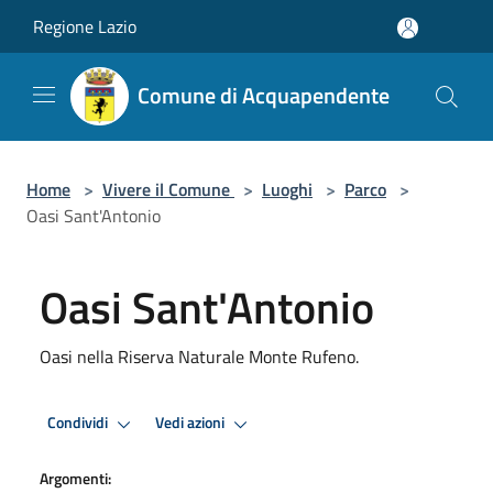
Salta al contenuto principale
Regione Lazio
Comune di Acquapendente
Home
>
Vivere il Comune
>
Luoghi
>
Parco
>
Oasi Sant'Antonio
Oasi Sant'Antonio
Oasi nella Riserva Naturale Monte Rufeno.
Condividi
Vedi azioni
Argomenti: