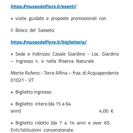
https://museodelfiore.it/eventi/
•
visite
guidate
e
proposte
promozionali
con
il
Bosco
del
Sasseto:
https://museodelfiore.it/biglietteria/
•
Sede
e
Indirizzo:
Casale
Giardino
-
Loc.
Giardino
–
Ingresso
n.
4
nella
Riserva
Naturale
Monte Rufeno - Torre Alfina – fraz. di Acquapendente
01021 - VT
•
Biglietto ingresso:
•
Biglietto
intero (da 15 a 64
anni)
4,00
€
•
Biglietto
ridotto
(da
7
a
14
anni
e
over
65.
Enti/Istituzioni
convenzionate.