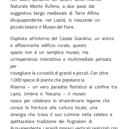
Naturale
Monte
Rufeno,
a
due
passi
dal
suggestivo
borgo
medievale
di
Torre
Alfina
(Acquapendente,
nel
Lazio),
si
nasconde
un
piccolo tesoro: il Museo del Fiore.
Ospitato
all'interno
del
Casale
Giardino,
un
antico
e
affascinante
edificio
rurale,
questo
spazio
non
è
un
semplice
museo,
ma
un'esperienza
interattiva
e
multimediale
pensata
per
risvegliare la curiosità di grandi e piccoli. Con oltre
1.000 specie di piante che popolano la
Riserva
–
un
vero
paradiso
floristico
al
confine
tra
Lazio,
Umbria
e
Toscana
–
il
museo
nasce
per
celebrare
lo
straordinario
legame
che
unisce
le
fioriture
alla
cultura
locale,
una
sinergia
che
trova
il
suo
culmine
nella
celebre
e
spettacolare
tradizione
dei
Pugnaloni
di
Acquapendente, i grandi mosaici verticali realizzati con