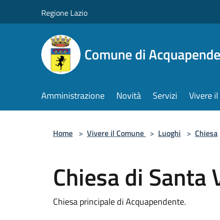
Salta al contenuto principale
Regione Lazio
Comune di Acquapende
Amministrazione
Novità
Servizi
Vivere 
Home
>
Vivere il Comune
>
Luoghi
>
Chiesa
Chiesa di Santa V
Chiesa principale di Acquapendente.