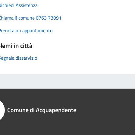
Richiedi Assistenza
Chiama il comune 0763 73091
Prenota un appuntamento
lemi in città
Segnala disservizio
Comune di Acquapendente