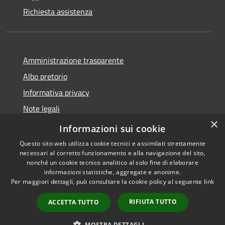
Richiesta assistenza
Amministrazione trasparente
Albo pretorio
Informativa privacy
Note legali
×
Dichiarazione di accessibilità
Informazioni sui cookie
Questo sito web utilizza cookie tecnici e assimilati strettamente
necessari al corretto funzionamento e alla navigazione del sito,
nonché un cookie tecnico analitico al solo fine di elaborare
informazioni statistiche, aggregate e anonime.
RSS
Copyright © 2026 • Comune di
Per maggiori dettagli, può consultare la cookie policy al seguente
link
Accessibilità
Acquapendente • Powered by
Privacy
Municipium
Accesso
•
RIFIUTA TUTTO
ACCETTA TUTTO
Cookie
redazione
Mappa del sito
MOSTRA DETTAGLI