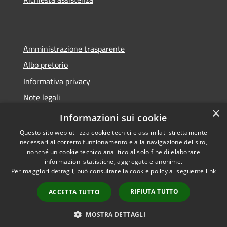
Amministrazione trasparente
Albo pretorio
Informativa privacy
Note legali
×
Dichiarazione di accessibilità
Informazioni sui cookie
Questo sito web utilizza cookie tecnici e assimilati strettamente
necessari al corretto funzionamento e alla navigazione del sito,
nonché un cookie tecnico analitico al solo fine di elaborare
informazioni statistiche, aggregate e anonime.
RSS
Copyright © 2026 • Comune di
Per maggiori dettagli, può consultare la cookie policy al seguente
link
Accessibilità
Acquapendente • Powered by
Privacy
Municipium
Accesso
•
RIFIUTA TUTTO
ACCETTA TUTTO
Cookie
redazione
Mappa del sito
MOSTRA DETTAGLI