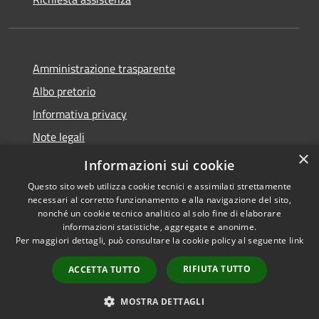
Amministrazione trasparente
Albo pretorio
Informativa privacy
Note legali
×
Dichiarazione di accessibilità
Informazioni sui cookie
Questo sito web utilizza cookie tecnici e assimilati strettamente
necessari al corretto funzionamento e alla navigazione del sito,
nonché un cookie tecnico analitico al solo fine di elaborare
informazioni statistiche, aggregate e anonime.
RSS
Copyright © 2026 • Comune di
Per maggiori dettagli, può consultare la cookie policy al seguente
link
Accessibilità
Acquapendente • Powered by
Privacy
Municipium
Accesso
•
RIFIUTA TUTTO
ACCETTA TUTTO
Cookie
redazione
Mappa del sito
MOSTRA DETTAGLI