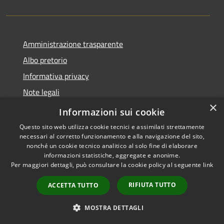
Amministrazione trasparente
Albo pretorio
Informativa privacy
Note legali
×
Dichiarazione di accessibilità
Informazioni sui cookie
Questo sito web utilizza cookie tecnici e assimilati strettamente
necessari al corretto funzionamento e alla navigazione del sito,
nonché un cookie tecnico analitico al solo fine di elaborare
informazioni statistiche, aggregate e anonime.
RSS
Copyright © 2026 • Comune di
Per maggiori dettagli, può consultare la cookie policy al seguente
link
Accessibilità
Acquapendente • Powered by
Privacy
Municipium
Accesso
•
RIFIUTA TUTTO
ACCETTA TUTTO
Cookie
redazione
Mappa del sito
MOSTRA DETTAGLI