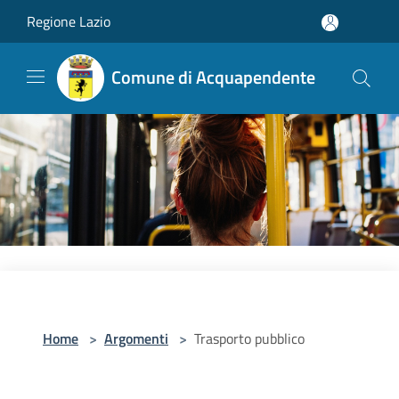
Salta al contenuto principale
Regione Lazio
Comune di Acquapendente
Home
>
Argomenti
>
Trasporto pubblico