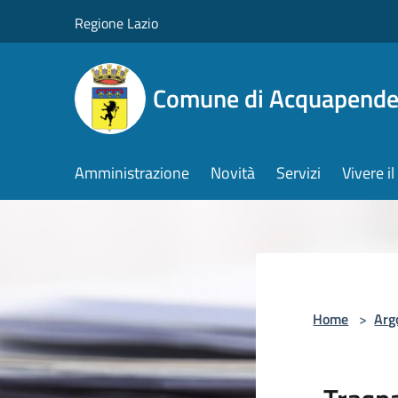
Salta al contenuto principale
Regione Lazio
Comune di Acquapende
Amministrazione
Novità
Servizi
Vivere 
Home
>
Arg