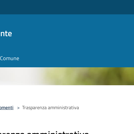
nte
il Comune
omenti
>
Trasparenza amministrativa