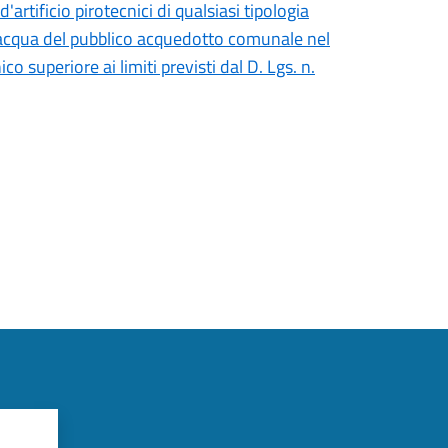
 d'artificio pirotecnici di qualsiasi tipologia
l’acqua del pubblico acquedotto comunale nel
 superiore ai limiti previsti dal D. Lgs. n.