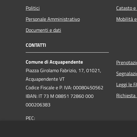
Politici
Catasto e
Personale Amministrativo
Mobilità e
Documenti e dati
CONTATTI
Comune di Acquapendente
Prenotaz
Piazza Girolamo Fabrizio, 17, 01021,
Segnalazi
Acquapendente VT
Leggi le 
Codice Fiscale e P. IVA: 00080450562
Richiesta
IBAN: IT 73 M 08851 72860 000
000206383
PEC:
comuneacquapendente@legalmail.it
Centralino Unico:
076373091