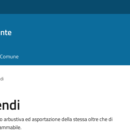
nte
il Comune
di
endi
o arbustiva ed asportazione della stessa oltre che di
fiammabile.