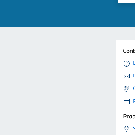
Cont
Prob