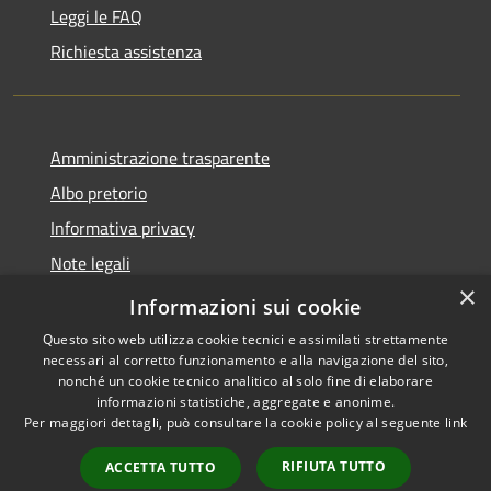
Leggi le FAQ
Richiesta assistenza
Amministrazione trasparente
Albo pretorio
Informativa privacy
Note legali
×
Dichiarazione di accessibilità
Informazioni sui cookie
Questo sito web utilizza cookie tecnici e assimilati strettamente
necessari al corretto funzionamento e alla navigazione del sito,
nonché un cookie tecnico analitico al solo fine di elaborare
informazioni statistiche, aggregate e anonime.
RSS
Copyright © 2026 • Comune di
Per maggiori dettagli, può consultare la cookie policy al seguente
link
Accessibilità
Acquapendente • Powered by
Privacy
Municipium
Accesso
•
RIFIUTA TUTTO
ACCETTA TUTTO
Cookie
redazione