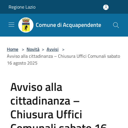
Salta al contenuto principale
Regione Lazio
Comune di Acquapendente
Home
>
Novità
>
Avvisi
>
Avviso alla cittadinanza – Chiusura Uffici Comunali sabato
16 agosto 2025
Avviso alla
cittadinanza –
Chiusura Uffici
Comunali sabato 16