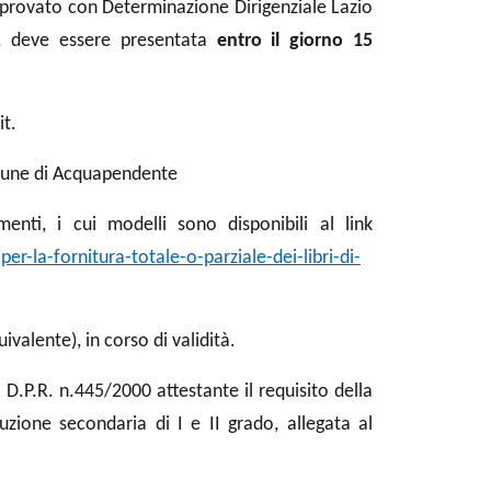
pprovato con Determinazione Dirigenziale Lazio
o, deve essere presentata
entro il giorno 15
t.
omune di Acquapendente
nti, i cui modelli sono disponibili al link
la-fornitura-totale-o-parziale-dei-libri-di-
valente), in corso di validità.
l D.P.R. n.445/2000 attestante il requisito della
truzione secondaria di I e II grado, allegata al