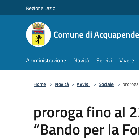
Salta al contenuto principale
Regione Lazio
Comune di Acquapende
Amministrazione
Novità
Servizi
Vivere 
Home
>
Novità
>
Avvisi
>
Sociale
>
proroga
proroga fino al
“Bando per la Fo