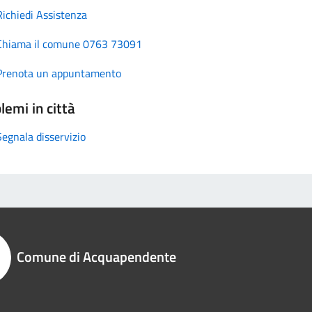
Richiedi Assistenza
Chiama il comune 0763 73091
Prenota un appuntamento
lemi in città
Segnala disservizio
Comune di Acquapendente