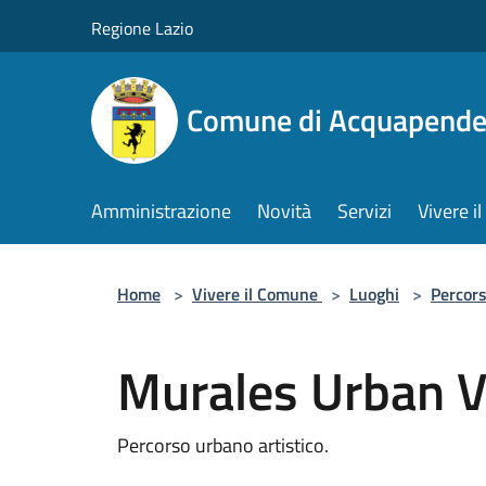
Salta al contenuto principale
Regione Lazio
Comune di Acquapende
Amministrazione
Novità
Servizi
Vivere 
Home
>
Vivere il Comune
>
Luoghi
>
Percor
Murales Urban V
Percorso urbano artistico.