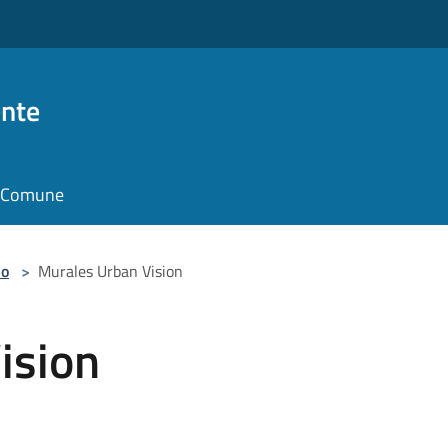
nte
il Comune
so
>
Murales Urban Vision
ision