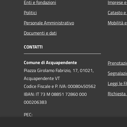
Enti e fondazioni
Imprese 
Politici
Catasto e
Personale Amministrativo
Mobilità e
Documenti e dati
CONTATTI
Comune di Acquapendente
Prenotaz
Piazza Girolamo Fabrizio, 17, 01021,
Segnalazi
Acquapendente VT
Leggi le 
Codice Fiscale e P. IVA: 00080450562
Richiesta
IBAN: IT 73 M 08851 72860 000
000206383
PEC:
comuneacquapendente@legalmail.it