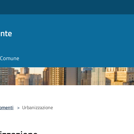
nte
il Comune
omenti
>
Urbanizzazione