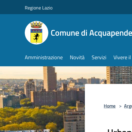
Salta al contenuto principale
Regione Lazio
Comune di Acquapende
Amministrazione
Novità
Servizi
Vivere 
Home
>
Arg