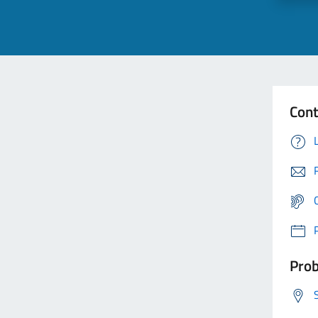
Cont
Prob