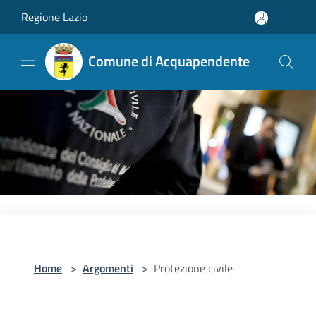
Salta al contenuto principale
Regione Lazio
Comune di Acquapendente
Home
>
Argomenti
>
Protezione civile