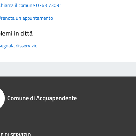
Chiama il comune 0763 73091
Prenota un appuntamento
lemi in città
Segnala disservizio
Comune di Acquapendente
E DI SERVIZIO