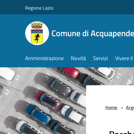
Salta al contenuto principale
Regione Lazio
Comune di Acquapende
Amministrazione
Novità
Servizi
Vivere 
Home
>
Arg