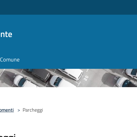
nte
il Comune
omenti
>
Parcheggi