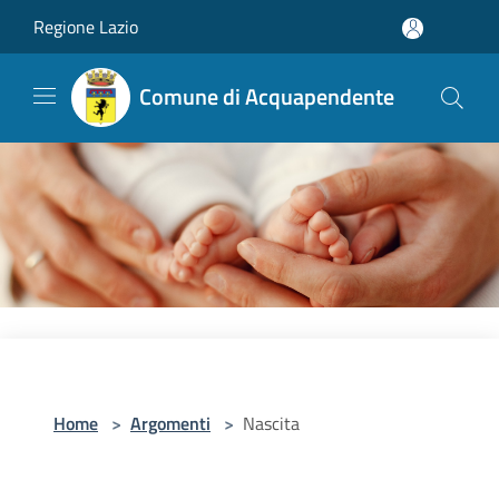
Salta al contenuto principale
Regione Lazio
Comune di Acquapendente
Home
>
Argomenti
>
Nascita