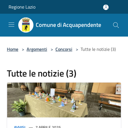
Salta al contenuto principale
Regione Lazio
Comune di Acquapendente
Home
>
Argomenti
>
Concorsi
>
Tutte le notizie (3)
Tutte le notizie (3)
AVVISI
7 APRILE 2025