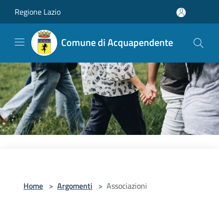
Salta al contenuto principale
Regione Lazio
Comune di Acquapendente
Home
>
Argomenti
>
Associazioni