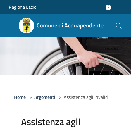
Salta al contenuto principale
Regione Lazio
Comune di Acquapendente
Home
>
Argomenti
>
Assistenza agli invalidi
Assistenza agli