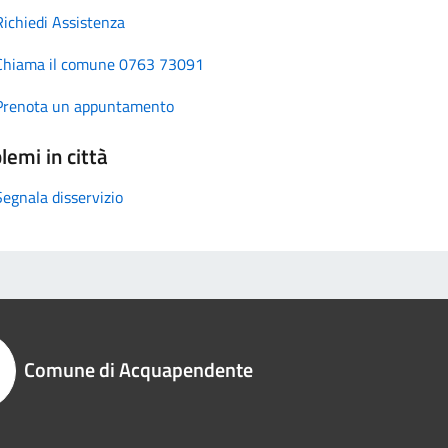
Richiedi Assistenza
Chiama il comune 0763 73091
Prenota un appuntamento
lemi in città
Segnala disservizio
Comune di Acquapendente