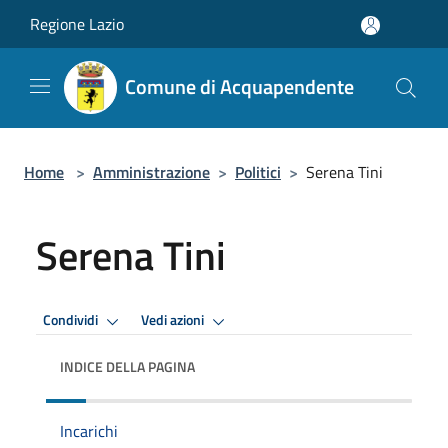
Salta al contenuto principale
Regione Lazio
Comune di Acquapendente
Home
>
Amministrazione
>
Politici
>
Serena Tini
Serena Tini
Condividi
Vedi azioni
INDICE DELLA PAGINA
Incarichi