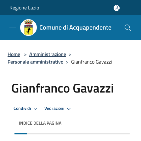
Salta al contenuto principale
Regione Lazio
Comune di Acquapendente
Home
>
Amministrazione
>
Personale amministrativo
>
Gianfranco Gavazzi
Gianfranco Gavazzi
Condividi
Vedi azioni
INDICE DELLA PAGINA