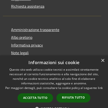
Richiesta assistenza
Amministrazione trasparente
Albo pretorio
Informativa privacy
Note legali
×
Dichiarazione di accessibilità
Informazioni sui cookie
Questo sito web utilizza cookie tecnici e assimilati strettamente
necessari al corretto funzionamento e alla navigazione del sito,
nonché un cookie tecnico analitico al solo fine di elaborare
informazioni statistiche, aggregate e anonime.
RSS
Copyright © 2026 • Comune di
Per maggiori dettagli, può consultare la cookie policy al seguente
link
Accessibilità
Acquapendente • Powered by
Privacy
Municipium
Accesso
•
RIFIUTA TUTTO
ACCETTA TUTTO
Cookie
redazione
Mappa del sito