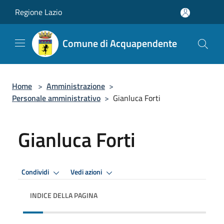
Salta al contenuto principale
Regione Lazio
Comune di Acquapendente
Home
>
Amministrazione
>
Personale amministrativo
>
Gianluca Forti
Gianluca Forti
Condividi
Vedi azioni
INDICE DELLA PAGINA