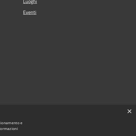
Luoghi
Eventi
×
nzionamento e
nformazioni