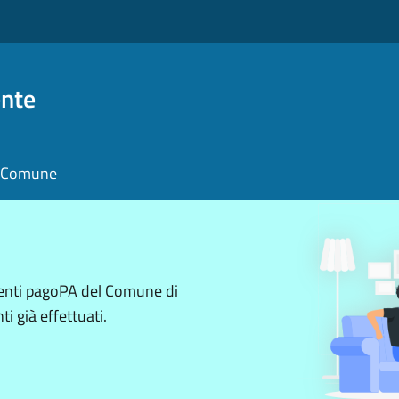
nte
il Comune
menti pagoPA del Comune di
i già effettuati.