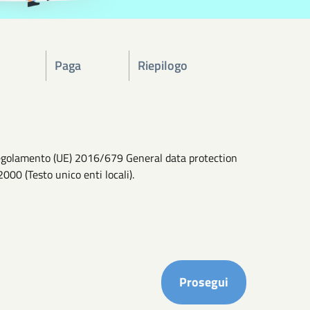
Paga
Riepilogo
l Regolamento (UE) 2016/679 General data protection
2000 (Testo unico enti locali).
Completa i ca
Prosegui