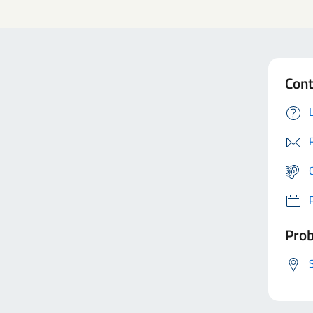
Cont
Prob