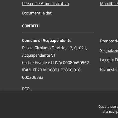
Personale Amministrativo
Mobilità e
Documenti e dati
CONTATTI
Comune di Acquapendente
Prenotaz
Piazza Girolamo Fabrizio, 17, 01021,
Segnalazi
Acquapendente VT
Leggi le 
Codice Fiscale e P. IVA: 00080450562
Richiesta
IBAN: IT 73 M 08851 72860 000
000206383
PEC:
comuneacquapendente@legalmail.it
Centralino Unico:
076373091
Questo sito 
alla navig