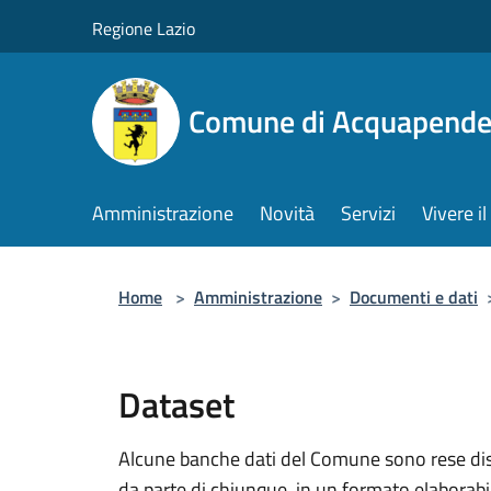
Salta al contenuto principale
Regione Lazio
Comune di Acquapende
Amministrazione
Novità
Servizi
Vivere 
Home
>
Amministrazione
>
Documenti e dati
Dataset
Alcune banche dati del Comune sono rese dispo
da parte di chiunque, in un formato elaborab