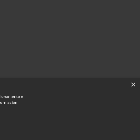
×
nzionamento e
nformazioni
Municipium
Accesso
ne di Acquapendente • Powered by
•
redazione