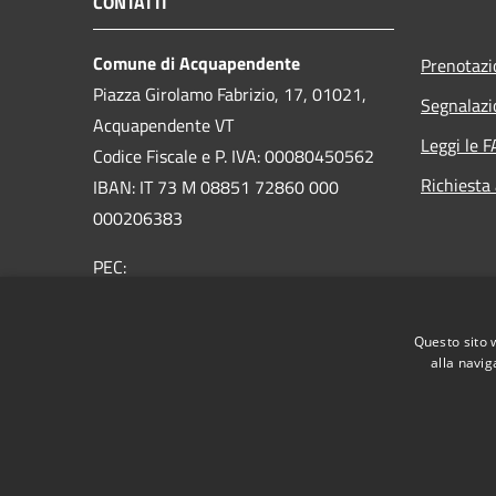
CONTATTI
Comune di Acquapendente
Prenotaz
Piazza Girolamo Fabrizio, 17, 01021,
Segnalazi
Acquapendente VT
Leggi le 
Codice Fiscale e P. IVA: 00080450562
Richiesta
IBAN: IT 73 M 08851 72860 000
000206383
PEC:
comuneacquapendente@legalmail.it
Centralino Unico:
076373091
Questo sito 
alla navig
RSS
Accessibilità
Privacy
Cookie
Mappa de