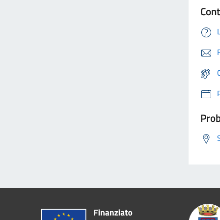
Cont
Prob