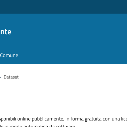
nte
il Comune
>
Dataset
nibili online pubblicamente, in forma gratuita con una lice
ile in modo automatico da software.