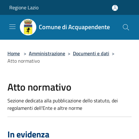
Salta al contenuto principale
Regione Lazio
Comune di Acquapendente
Home
>
Amministrazione
>
Documenti e dati
>
Atto normativo
Atto normativo
Sezione dedicata alla pubblicazione dello statuto, dei
regolamenti dell'Ente e altre norme
In evidenza