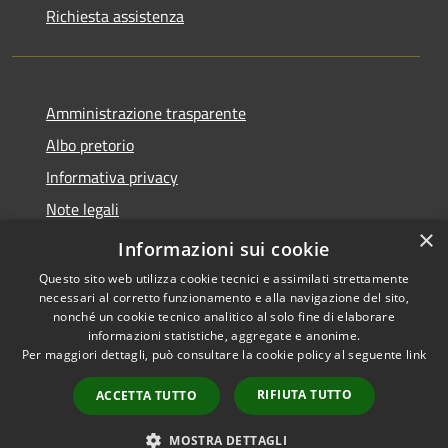
Richiesta assistenza
Amministrazione trasparente
Albo pretorio
Informativa privacy
Note legali
×
Dichiarazione di accessibilità
Informazioni sui cookie
Questo sito web utilizza cookie tecnici e assimilati strettamente
necessari al corretto funzionamento e alla navigazione del sito,
nonché un cookie tecnico analitico al solo fine di elaborare
informazioni statistiche, aggregate e anonime.
RSS
Copyright © 2026 • Comune di
Per maggiori dettagli, può consultare la cookie policy al seguente
link
Accessibilità
Acquapendente • Powered by
Privacy
Municipium
Accesso
•
RIFIUTA TUTTO
ACCETTA TUTTO
Cookie
redazione
Mappa del sito
MOSTRA DETTAGLI